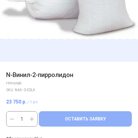
N-Винил-2-пирролидон
Himsnab
SKU:
846−3-SSLK
23 750
р.
/
1 pc
ОСТАВИТЬ ЗАЯВКУ