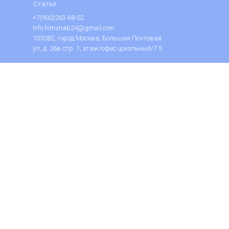
Статьи
+7(900)263-68-02
Info.himsnab24@gmail.com
105082, город Москва, Большая Почтовая
ул, д. 26в стр. 1, этаж/офис цокольный/7.5