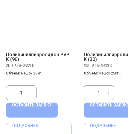
Поливинилпирролидон PVP
Поливинилпирролидо
K (90)
K (30)
SKU:
846−3-SSLK
SKU:
846−3-SSLK
Объем:
мешок 25кг
Объем:
мешок 25кг
CAS номер
: 9003-39-12
CAS номер
: 9003-39-11
Цена по запросу
Цена по запросу
ОСТАВИТЬ ЗАЯВКУ
ОСТАВИТЬ ЗАЯВКУ
ПОДРОБНЕЕ
ПОДРОБНЕЕ